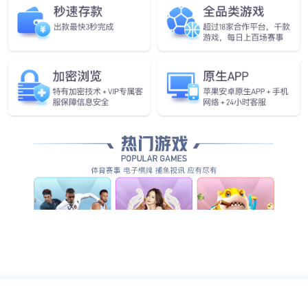
2024-11-15
公海555000|官方网站 R522 RAID卡异响问题分析
2024-11-15
公海555000|官方网站 R522 直通硬盘速率慢问题总结
2024-11-15
新增内存条无法识别问题分析总结
2024-11-15
1
2
3
4
5
?
友情链接