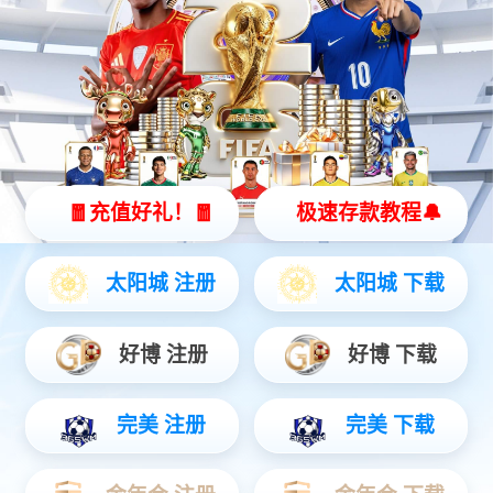
服务器
台式机
笔记本
存储
服务器麒麟V10操作系统做bond端口无法UP分析总结
2024-11-15
服务器iBMC web界面无法登录
2024-11-15
公海555000|官方网站 R722服务器SP570网卡端口不能Link-up
2024-11-15
服务器KVM证书超时问题分析
2024-11-15
公海555000|官方网站 R722服务器安装Kylin V10 SP1无法识别硬盘
2024-11-15